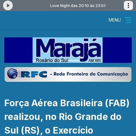
s 23:59
Love Night das 20:10 às 23:59
MENU
Força Aérea Brasileira (FAB)
realizou, no Rio Grande do
Sul (RS), o Exercício