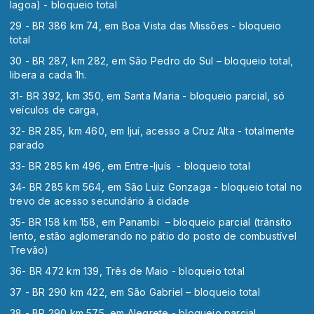
lagoa) - bloqueio total
29 - BR 386 km 74, em Boa Vista das Missões - bloqueio
total
30 - BR 287, km 282, em São Pedro do Sul – bloqueio total,
libera a cada 1h.
31- BR 392, km 350, em Santa Maria - bloqueio parcial, só
veículos de carga,
32- BR 285, km 460, em Ijuí, acesso a Cruz Alta - totalmente
parado
33- BR 285 km 496, em Entre-Ijuís - bloqueio total
34- BR 285 km 564, em São Luiz Gonzaga - bloqueio total no
trevo de acesso secundário à cidade
35- BR 158 km 158, em Panambi – bloqueio parcial (trânsito
lento, estão aglomerando no pátio do posto de combustível
Trevão)
36- BR 472 km 139, Três de Maio - bloqueio total
37 - BR 290 km 422, em São Gabriel – bloqueio total
38 - BR 290 km 575, em Alegrete - bloqueio parcial